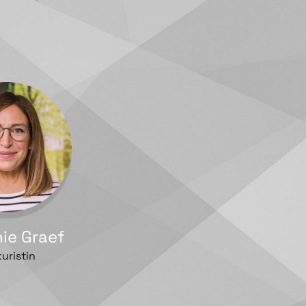
ie Graef
uristin