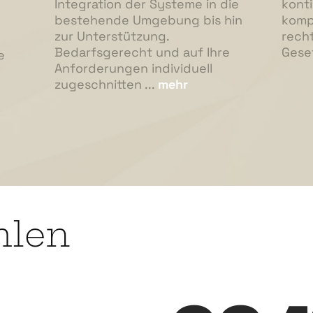
Integration der Systeme in die
konti
bestehende Umgebung bis hin
komp
zur Unterstützung.
recht
Bedarfsgerecht und auf Ihre
Gese
e
Anforderungen individuell
zugeschnitten ...
mehr
hlen