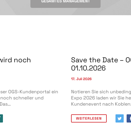
GESAMTES MANAGEMENT
wird noch
Save the Date – 
Lothar Graef
Manfred Over
01.10.2026
Gründer und Gesellschafter
Gründer und Gesellschafter
17. Juli 2026
nser OGS-Kundenportal ein
Notieren Sie sich unbeding
n noch schneller und
Expo 2026 laden wir Sie h
 Das…
Kundenevent nach Koblenz 
WEITERLESEN