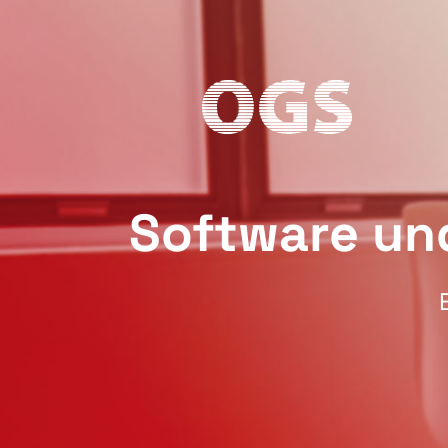
Software und
Optimiere
OGSiD