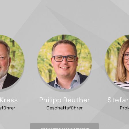
 Kress
Philipp Reuther
Stefan
sführer
Geschäftsführer
Prok